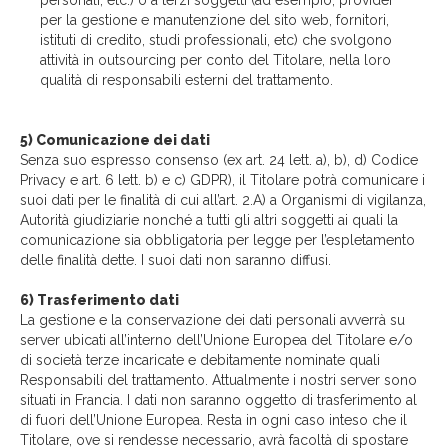
personali, etc.) o a terzi soggetti (ad esempio, provider
per la gestione e manutenzione del sito web, fornitori,
istituti di credito, studi professionali, etc) che svolgono
attività in outsourcing per conto del Titolare, nella loro
qualità di responsabili esterni del trattamento.
5) Comunicazione dei dati
Senza suo espresso consenso (ex art. 24 lett. a), b), d) Codice
Privacy e art. 6 lett. b) e c) GDPR), il Titolare potrà comunicare i
suoi dati per le finalità di cui all’art. 2.A) a Organismi di vigilanza,
Autorità giudiziarie nonché a tutti gli altri soggetti ai quali la
comunicazione sia obbligatoria per legge per l’espletamento
delle finalità dette. I suoi dati non saranno diffusi.
6) Trasferimento dati
La gestione e la conservazione dei dati personali avverrà su
server ubicati all’interno dell’Unione Europea del Titolare e/o
di società terze incaricate e debitamente nominate quali
Responsabili del trattamento. Attualmente i nostri server sono
situati in Francia. I dati non saranno oggetto di trasferimento al
di fuori dell’Unione Europea. Resta in ogni caso inteso che il
Titolare, ove si rendesse necessario, avrà facoltà di spostare